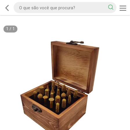
1
/
1