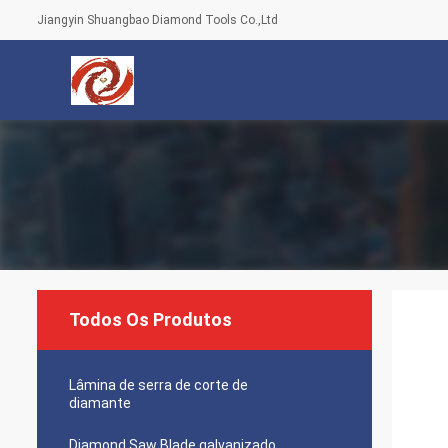
Jiangyin Shuangbao Diamond Tools Co.,Ltd
Todos Os Produtos
Lâmina de serra de corte de
diamante
Diamond Saw Blade galvanizado