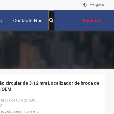
Portuguese
s
Contacte-Nos
Pedir Um
Orçamento
ão circular de 3-12 mm Localizador de broca de
e OEM
a broca do furo do ABS
BS
e, vidro, cerâmica e etc