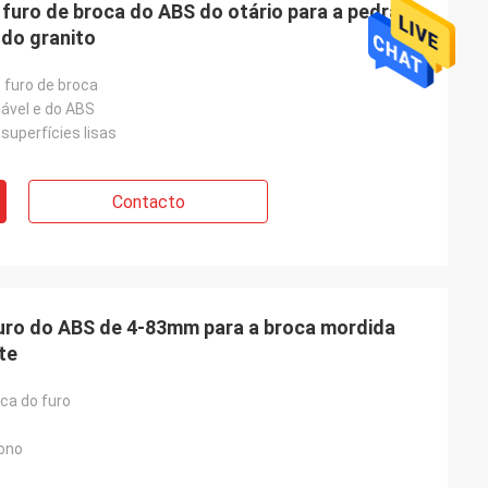
 furo de broca do ABS do otário para a pedra de
 do granito
 furo de broca
dável e do ABS
 superfícies lisas
Contacto
furo do ABS de 4-83mm para a broca mordida
te
ca do furo
ono