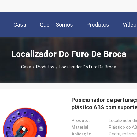
Casa
Quem Somos
Produtos
Vídeo
Localizador Do Furo De Broca
Casa
/
Produtos
/
Localizador Do Furo De Broca
Posicionador de perfuraç
plástico ABS com suport
Produto:
Localizador d
Material:
Plástico do A
Aplicação:
Pedra, mármor