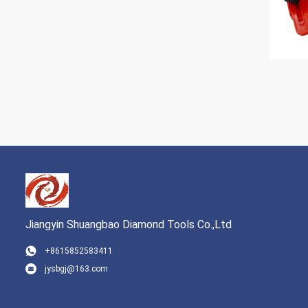
Jiangyin Shuangbao Diamond Tools Co.,Ltd
+8615852583411
jysbgj@163.com