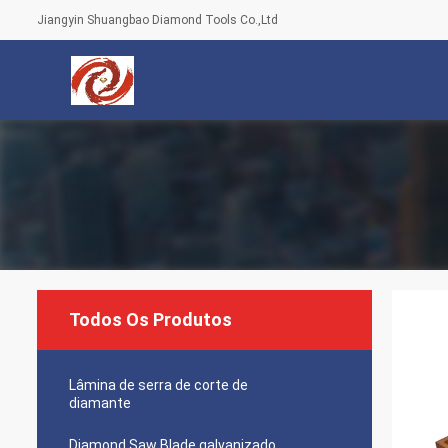
Jiangyin Shuangbao Diamond Tools Co.,Ltd
Todos Os Produtos
Lâmina de serra de corte de
diamante
Diamond Saw Blade galvanizado