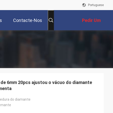
Portuguese
s
Contacte-Nos
Pedir Um
Orçamento
 de 6mm 20pcs ajustou o vácuo do diamante
amenta
edura do diamante
amante