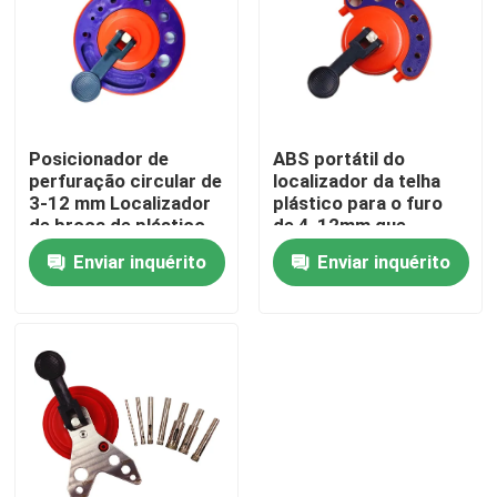
Posicionador de
ABS portátil do
perfuração circular de
localizador da telha
3-12 mm Localizador
plástico para o furo
de broca de plástico
de 4-12mm que
ABS com suporte
encontra a superfície
Enviar inquérito
Enviar inquérito
OEM
cerâmica de vidro do
mármore da
ferramenta
Casa
Produtos
Vídeos