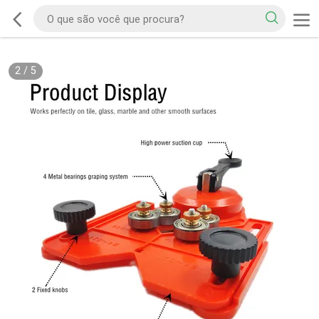
2
/
5