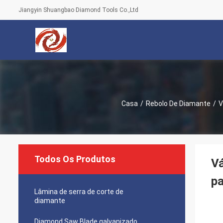
Jiangyin Shuangbao Diamond Tools Co.,Ltd
Casa
/
Rebolo De Diamante
/
V
Todos Os Produtos
V
pa
Lâmina de serra de corte de
diamante
Diamond Saw Blade galvanizado