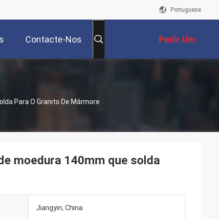
Portuguese
s
Contacte-Nos
Pedir Um
Orçamento
lda Para O Granito De Mármore
a de moedura 140mm que solda
Jiangyin, China