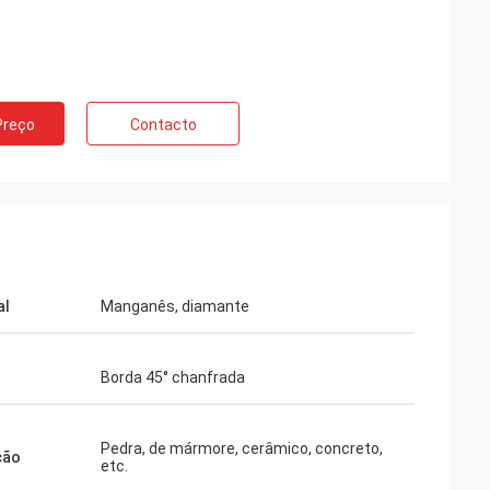
Preço
Contacto
al
Manganês, diamante
Borda 45° chanfrada
Pedra, de mármore, cerâmico, concreto,
ção
etc.