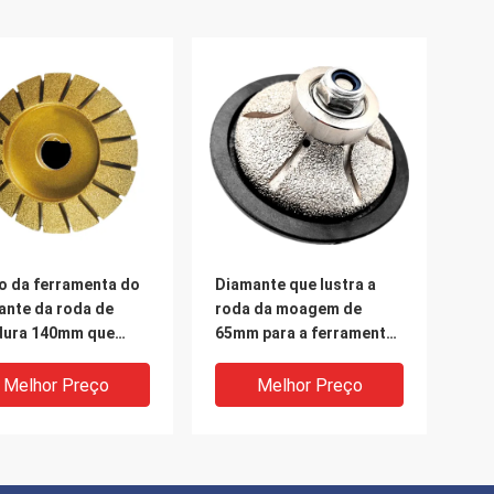
o da ferramenta do
Diamante que lustra a
ante da roda de
roda da moagem de
ura 140mm que
65mm para a ferramenta
 para o granito de
universal de mármore e
ore cerâmico
de pedra do uso
Melhor Preço
Melhor Preço