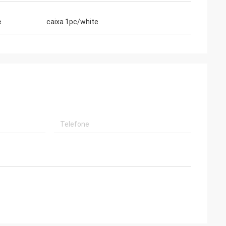
e
caixa 1pc/white