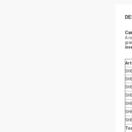
DE
Car
A r
gra
inv
Art
SH
SH
SH
SH
SH
SH
SH
Tod