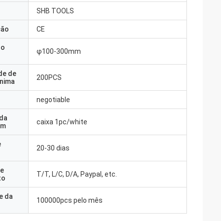
SHB TOOLS
ção
CE
do
φ100-300mm
de de
200PCS
nima
negotiable
 da
caixa 1pc/white
em
e
20-30 dias
e
T/T, L/C, D/A, Paypal, etc.
to
e da
100000pcs pelo mês