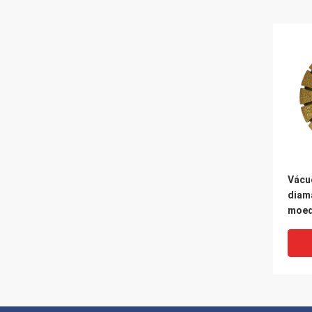
Vácu
diam
moed
solda
márm