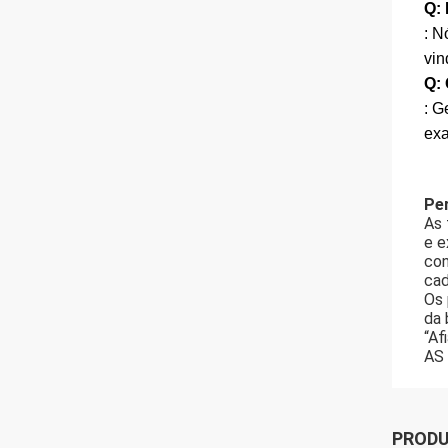
Q:
: N
vin
Q:
: G
exa
Per
As 
e e
con
cad
Os 
da 
“Af
AS 
PROD