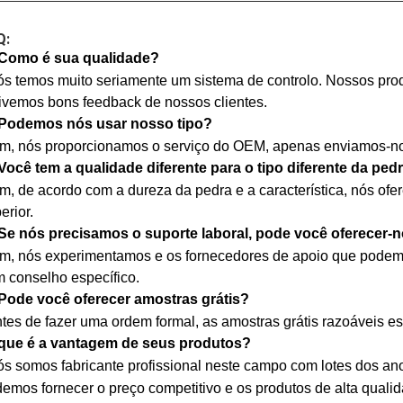
Q:
 Como é sua qualidade?
ós temos muito seriamente um sistema de controlo. Nossos p
ivemos bons feedback de nossos clientes.
 Podemos nós usar nosso tipo?
im, nós proporcionamos o serviço do OEM, apenas enviamos-no
Você tem a qualidade diferente para o tipo diferente da ped
im, de acordo com a dureza da pedra e a característica, nós o
erior.
Se nós precisamos o suporte laboral, pode você oferecer-
im, nós experimentamos e os fornecedores de apoio que podem 
 conselho específico.
Pode você oferecer amostras grátis?
ntes de fazer uma ordem formal, as amostras grátis razoáveis es
 que é a vantagem de seus produtos?
ós somos fabricante profissional neste campo com lotes dos a
emos fornecer o preço competitivo e os produtos de alta quali