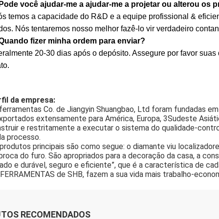
 Pode você ajudar-me a ajudar-me a projetar ou alterou o
ós temos a capacidade do R&D e a equipe profissional & efic
dos. Nós tentaremos nosso melhor fazê-lo vir verdadeiro contan
 Quando fizer minha ordem para enviar?
eralmente 20-30 dias após o depósito. Assegure por favor suas
to.
fil da empresa:
ferramentas Co. de Jiangyin Shuangbao, Ltd foram fundadas e
xportados extensamente para América, Europa, 3Sudeste Asiáti
struir e restritamente a executar o sistema do qualidade-contr
a processo.
produtos principais são como segue: o diamante viu localizadore
broca do furo. São apropriados para a decoração da casa, a cons
iado e durável, seguro e eficiente”, que é a característica de ca
FERRAMENTAS de SHB, fazem a sua vida mais trabalho-economia
UTOS RECOMENDADOS