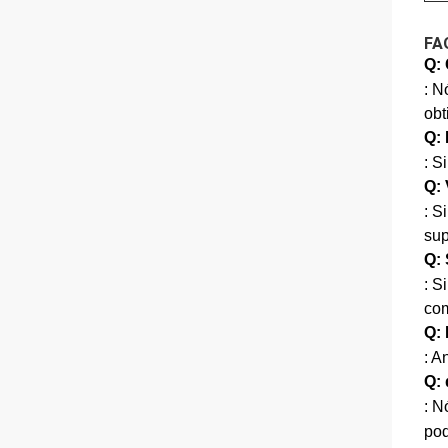
FA
Q:
: N
obt
Q:
: S
Q: 
: S
sup
Q: 
: S
com
Q: 
: A
Q:
: N
pod