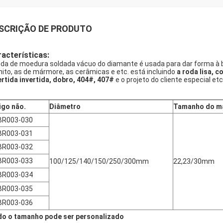
SCRIÇÃO DE PRODUTO
acterísticas:
oda de moedura soldada vácuo do diamante é usada para dar forma à bo
nito, as de mármore, as cerâmicas e etc. está incluindo
a roda lisa, 
ertida invertida, dobro, 404#, 407#
e o projeto do cliente especial etc
igo não.
Diâmetro
Tamanho do ma
BR003-030
BR003-031
BR003-032
BR003-033
100/125/140/150/250/300mm
22,23/30mm
BR003-034
BR003-035
BR003-036
o o tamanho pode ser personalizado