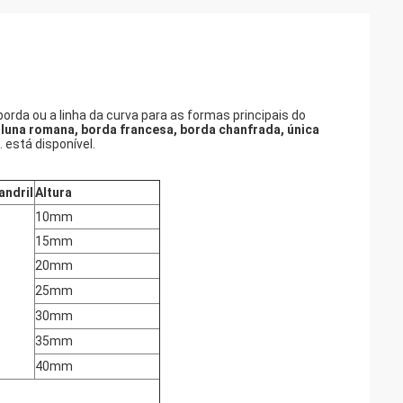
rda ou a linha da curva para as formas principais do
coluna romana, borda francesa, borda chanfrada, única
. está disponível.
ndril
Altura
10mm
15mm
20mm
25mm
30mm
35mm
40mm