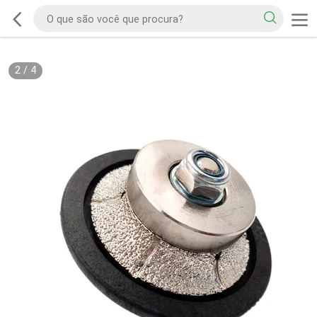
2
/
4