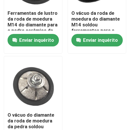
Ferramentas de lustro
O vácuo da roda de
Sobre nós
da roda de moedura
moedura do diamante
M14 do diamante para
M14 soldou
a pedra cerâmica de
ferramentas para a
Excursão da fábrica
mármore do granito
pedra cerâmica de
Enviar inquérito
Enviar inquérito
mármore do granito
Controle da qualidade
Contacte-nos
Peça umas citações
Lâmina de serra de corte de diamante
O vácuo do diamante
da roda de moedura
da pedra soldou
Diamond Saw Blade galvanizado